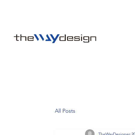
All Posts
TheWayDesigner
2