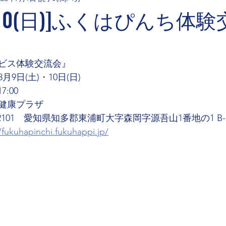
土)~10(日)]ふくはぴんち体
ビス体験交流会』
月9日(土)・10日(日)
7:00
健康プラザ
2101　愛知県知多郡東浦町大字森岡字源吾山1番地の1 B-
/fukuhapinchi.fukuhappi.jp/