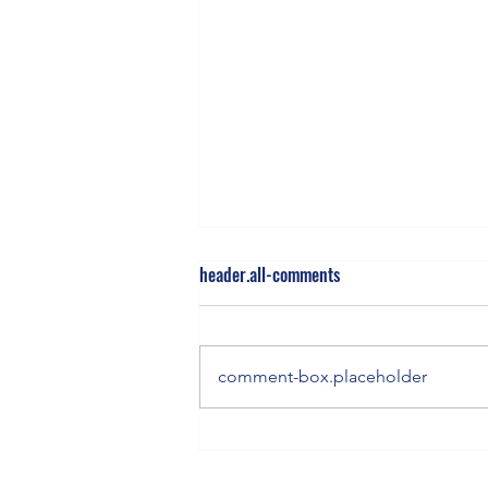
[7/31(金)]”MIサロン愛知”参加
header.all-comments
イベント：「Monozukuri Co-
Creation～製造業×スタートアッ
プ共創イベント～」 日時：2026
comment-box.placeholder
年7月31日(金) 14時～16時 場所：
Station AI 1階 テックラボラウン
ジ リンク：
https://www.pref.aichi.jp/press-