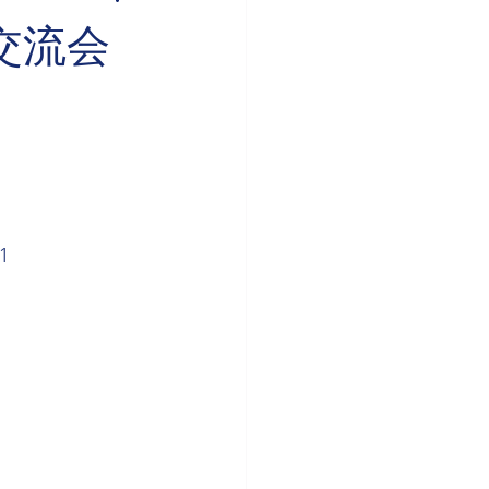
験交流会
1　